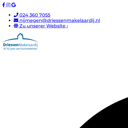
024 360 7055
nijmegen@driessenmakelaardij.nl
Zu unserer Website ›